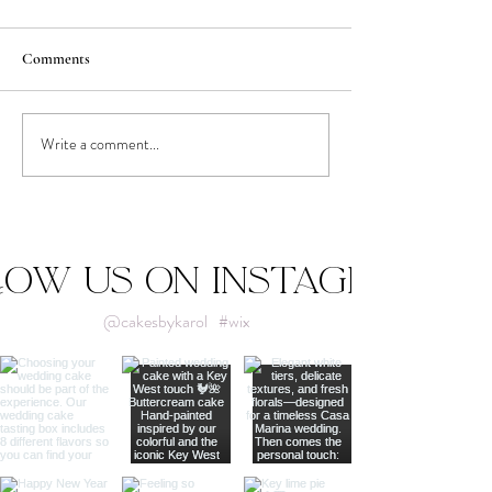
Comments
Write a comment...
Choosing Your Ceremony
Our Favorite Wed
Flowers
of the Year
low us on Instagram
@cakesbykarol
#wix